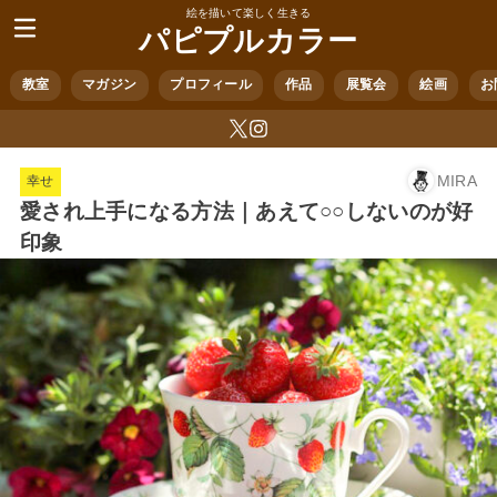
絵を描いて楽しく生きる
パピプルカラー
教室
マガジン
プロフィール
作品
展覧会
絵画
お
MIRA
幸せ
愛され上手になる方法｜あえて○○しないのが好
印象