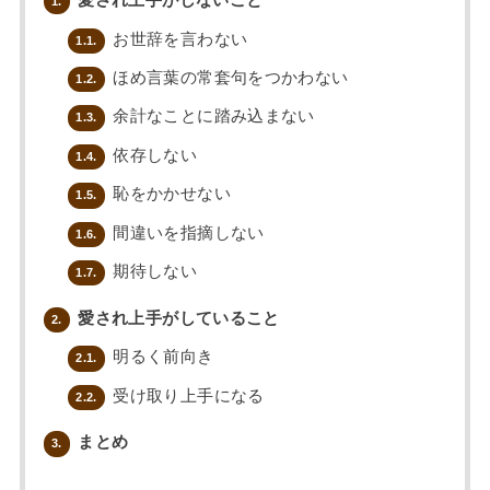
愛され上手がしないこと
1.
お世辞を言わない
1.1.
ほめ言葉の常套句をつかわない
1.2.
余計なことに踏み込まない
1.3.
依存しない
1.4.
恥をかかせない
1.5.
間違いを指摘しない
1.6.
期待しない
1.7.
愛され上手がしていること
2.
明るく前向き
2.1.
受け取り上手になる
2.2.
まとめ
3.