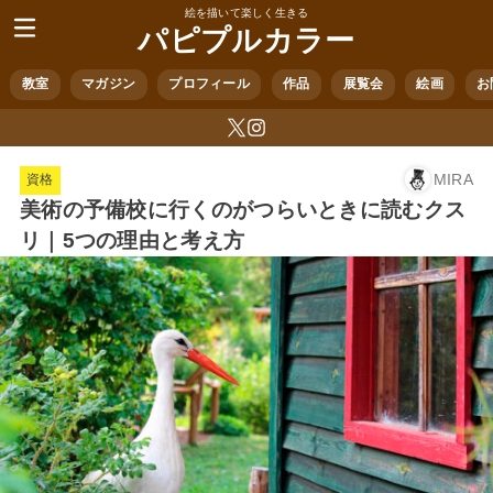
絵を描いて楽しく生きる
パピプルカラー
教室
マガジン
プロフィール
作品
展覧会
絵画
お
MIRA
資格
美術の予備校に行くのがつらいときに読むクス
リ｜5つの理由と考え方