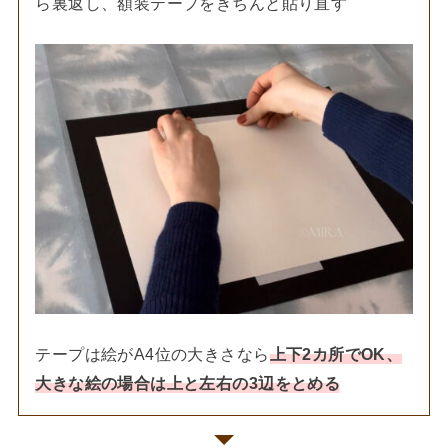
ら裏返し、額装テープをきちんと貼り直す
テープは絵がA4位の大きさなら
上下2カ所でOK、
大きな絵の場合は上と左右の3辺をとめる